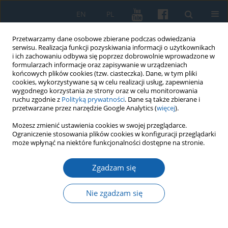
EN
PL
Przetwarzamy dane osobowe zbierane podczas odwiedzania
serwisu. Realizacja funkcji pozyskiwania informacji o użytkownikach
i ich zachowaniu odbywa się poprzez dobrowolnie wprowadzone w
formularzach informacje oraz zapisywanie w urządzeniach
końcowych plików cookies (tzw. ciasteczka). Dane, w tym pliki
cookies, wykorzystywane są w celu realizacji usług, zapewnienia
wygodnego korzystania ze strony oraz w celu monitorowania
ruchu zgodnie z
Polityką prywatności
. Dane są także zbierane i
przetwarzane przez narzędzie Google Analytics (
więcej
).
Autor
Tomasz Chrzanowski
Możesz zmienić ustawienia cookies w swojej przeglądarce.
Ograniczenie stosowania plików cookies w konfiguracji przeglądarki
może wpłynąć na niektóre funkcjonalności dostępne na stronie.
Rywalizacja miast warmińskich o Królewskie
Zgadzam się
Progimnazjum w Reszlu w XIX wieku: ofensywa
Olsztyna w latach 1861–1863
Nie zgadzam się
Tomasz Chrzanowski
KMW 2020;308(2):173-189
DOI
:
https://doi.org/10.51974/kmw-134770