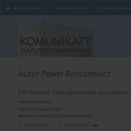
W opracowaniu
Aktualny numer
Numery specjal
Autor
Paweł Bohuszewicz
Pan Podstoli: międzygatunkowe oscylowanie 
Paweł Bohuszewicz
KMW 2017;298(4):667-691
DOI
:
https://doi.org/10.51974/kmw-134929
Streszczenie
Artykuł
(PDF)