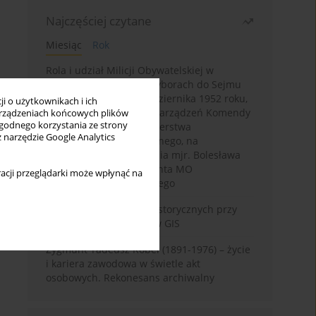
Najczęściej czytane
Miesiąc
Rok
Rola i udział Milicji Obywatelskiej w
kampanii wyborczej i wyborach do Sejmu
PRL I kadencji z 26 października 1952 roku,
i o użytkownikach i ich
w świetle wytycznych i zarządzeń Komendy
rządzeniach końcowych plików
wygodnego korzystania ze strony
Głównej MO oraz Ministerstwa
z narzędzie Google Analytics
Bezpieczeństwa Publicznego, na
przykładzie sprawozdania mjr. Bolesława
Wyszyńskiego komendanta MO
acji przeglądarki może wpłynąć na
województwa olsztyńskiego
Granica w badaniach historycznych przy
wykorzystaniu serwerów GIS
Zygmunt Tadeusz Robel (1891-1976) – życie
i kariera zawodowa w świetle akt
osobowych. Rekonesans archiwalny