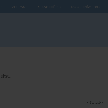
ne
Archiwum
O czasopiśmie
Dla autorów i recenze
tekstu
Statystyki