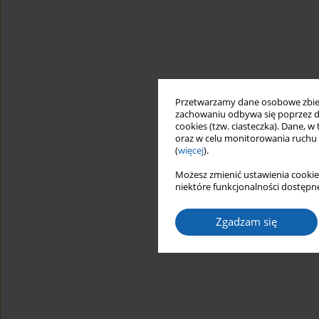
Przetwarzamy dane osobowe zbiera
zachowaniu odbywa się poprzez d
cookies (tzw. ciasteczka). Dane, w
oraz w celu monitorowania ruchu
(
więcej
).
Możesz zmienić ustawienia cookie
niektóre funkcjonalności dostępne
Zgadzam się