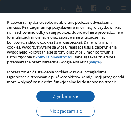
EN
PL
Przetwarzamy dane osobowe zbierane podczas odwiedzania
serwisu. Realizacja funkcji pozyskiwania informacji o użytkownikach
i ich zachowaniu odbywa się poprzez dobrowolnie wprowadzone w
formularzach informacje oraz zapisywanie w urządzeniach
końcowych plików cookies (tzw. ciasteczka). Dane, w tym pliki
cookies, wykorzystywane są w celu realizacji usług, zapewnienia
wygodnego korzystania ze strony oraz w celu monitorowania
ruchu zgodnie z
Polityką prywatności
. Dane są także zbierane i
przetwarzane przez narzędzie Google Analytics (
więcej
).
Autor
Karolina Biedka
Możesz zmienić ustawienia cookies w swojej przeglądarce.
Ograniczenie stosowania plików cookies w konfiguracji przeglądarki
może wpłynąć na niektóre funkcjonalności dostępne na stronie.
Pięćsetlecie Hołdu Pruskiego (1515-2025).
Zgadzam się
Parlamentarne upamiętnienie i (nie)obecność w
przestrzeni publicznej
Nie zgadzam się
Marek Białokur
,
Karolina Biedka
,
Dariusz Gołębiowski
KMW 2025;330(3):397-425
DOI
:
https://doi.org/10.51974/kmw-210494