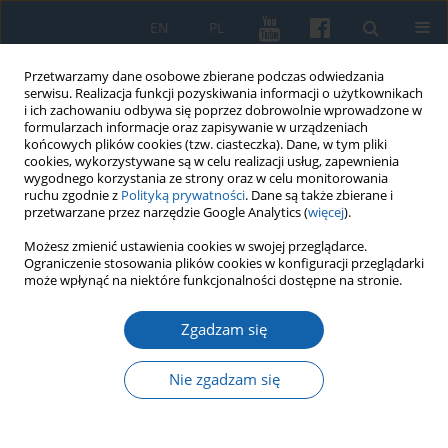
EN
PL
Przetwarzamy dane osobowe zbierane podczas odwiedzania
serwisu. Realizacja funkcji pozyskiwania informacji o użytkownikach
i ich zachowaniu odbywa się poprzez dobrowolnie wprowadzone w
formularzach informacje oraz zapisywanie w urządzeniach
końcowych plików cookies (tzw. ciasteczka). Dane, w tym pliki
cookies, wykorzystywane są w celu realizacji usług, zapewnienia
wygodnego korzystania ze strony oraz w celu monitorowania
ruchu zgodnie z
Polityką prywatności
. Dane są także zbierane i
przetwarzane przez narzędzie Google Analytics (
więcej
).
3/2021 vol. 313
Możesz zmienić ustawienia cookies w swojej przeglądarce.
Ograniczenie stosowania plików cookies w konfiguracji przeglądarki
może wpłynąć na niektóre funkcjonalności dostępne na stronie.
Zgadzam się
"Memoriał delegacji
Warmiaków i Mazurów"
Nie zgadzam się
przedłożony władzom