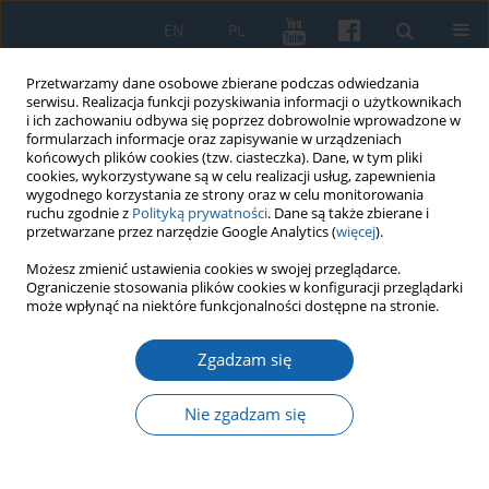
EN
PL
Przetwarzamy dane osobowe zbierane podczas odwiedzania
serwisu. Realizacja funkcji pozyskiwania informacji o użytkownikach
i ich zachowaniu odbywa się poprzez dobrowolnie wprowadzone w
formularzach informacje oraz zapisywanie w urządzeniach
końcowych plików cookies (tzw. ciasteczka). Dane, w tym pliki
cookies, wykorzystywane są w celu realizacji usług, zapewnienia
wygodnego korzystania ze strony oraz w celu monitorowania
ruchu zgodnie z
Polityką prywatności
. Dane są także zbierane i
przetwarzane przez narzędzie Google Analytics (
więcej
).
4/2015 vol. 290
Możesz zmienić ustawienia cookies w swojej przeglądarce.
Ograniczenie stosowania plików cookies w konfiguracji przeglądarki
może wpłynąć na niektóre funkcjonalności dostępne na stronie.
Zgadzam się
Hipika – Ujeżdżanie rekreacyjne
i sportowe. Tradycje
Nie zgadzam się
województwa olsztyńskiego