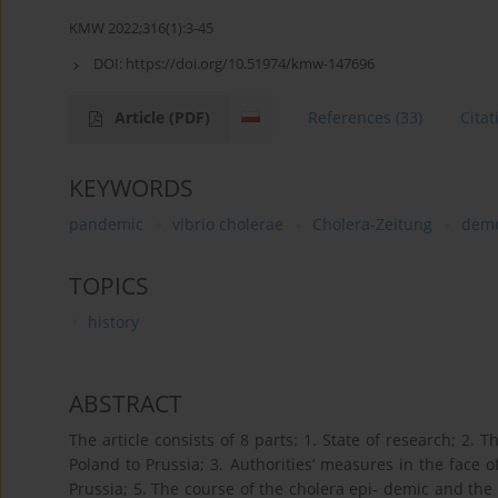
KMW 2022;316(1):3-45
DOI:
https://doi.org/10.51974/kmw-147696
Article
(PDF)
References
(33)
Citat
KEYWORDS
pandemic
vibrio cholerae
Cholera-Zeitung
demo
TOPICS
history
ABSTRACT
The article consists of 8 parts: 1. State of research; 2.
Poland to Prussia; 3. Authorities’ measures in the face o
Prussia; 5. The course of the cholera epi- demic and the