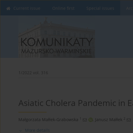
Current issue
Online first
Special issues
Arc
1/2022 vol. 316
Asiatic Cholera Pandemic in E
1
2
Małgorzata Małłek-Grabowska
,
Janusz Małłek
More details