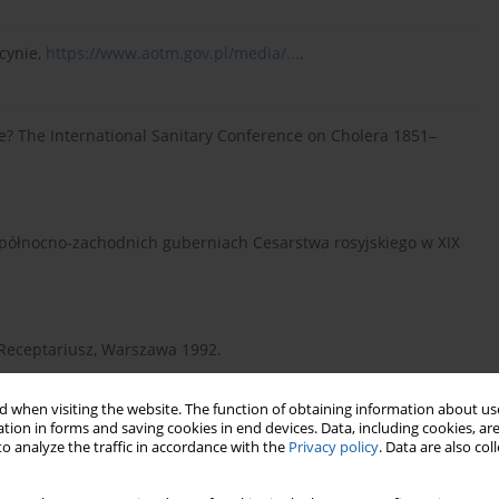
cynie,
https://www.aotm.gov.pl/media/...
.
se? The International Sanitary Conference on Cholera 1851–
w północno-zachodnich guberniach Cesarstwa rosyjskiego w XIX
, Receptariusz, Warszawa 1992.
 when visiting the website. The function of obtaining information about use
tion in forms and saving cookies in end devices. Data, including cookies, are
kopolski i polskołaciński , Warszawa 1991.
o analyze the traffic in accordance with the
Privacy policy
. Data are also co