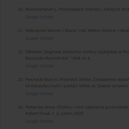
20.
MooreJonahan J., Przerażające choroby i zabójcze ter
Google Scholar
21.
Nekropolie Warmii i Mazur, red. Wiktor Knercer i Bea
Google Scholar
22.
Olkowski Zbigniew, Epidemia cholery azjatyckiej w 
Mazursko-Warmińskie” 1968, nr 4.
Google Scholar
23.
Piechocki Marcin, Piechocki Stefan, Zestawienie wyda
farmaceutycznych i postaci leków, w: Dawne surowce le
Google Scholar
24.
Piekarska Anna, Cholera i inne zakażenia przecinkow
Robert Fisiak. t. 2, Lublin 2020.
Google Scholar