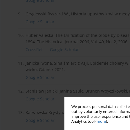
Google Scholar
9.
Gryglewski Ryszard W., Historia upustów krwi w medy
Google Scholar
10.
Huber Valeska, The Unification of the Globe by Disea
1894, The Historical Journal 2006, Vol. 49, No. 2, 2006.
CrossRef
Google Scholar
11.
Janicka Iwona, Sina śmierć z Azji. Epidemie cholery 
wieku, Gdańsk 2021.
Google Scholar
12.
Stanisław Janicki, Janina Szulc, Brunon Woyczikowski
Google Scholar
We process personal data collected
out by voluntarily entered informa
13.
Karwowska Krystyna, Podręczny słownik lekarski łacińs
improve the user experience and t
Google Scholar
Analytics tool (
more
).