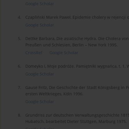
Google Scholar
4.
Czapliński Marek Paweł, Epidemie cholery w rejencji 
Google Scholar
5.
Dettke Barbara, Die asiatische Hydra. Die Cholera v
Preußen und Schlesien, Berlin – New York 1995.
CrossRef
Google Scholar
6.
Domeyko I, Moje podróże. Pamiętniki wygnańca, t. 1, 
Google Scholar
7.
Gause Fritz, Die Geschichte der Stadt Königsberg in
ersten Weltkrieges, Köln 1996.
Google Scholar
8.
Grundriss zur deutschen Verwaltungsgeschichte 1815
Hubatsch, bearbeitet Dieter Stüttgen, Marburg 1975.