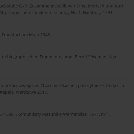
Buchstabe Q–R. Zusammengestellt von Ernst Mertsch und Kurt
Altpreußischen Familienforschung, Nr. 1, Hamburg 1991.
, Frankfurt am Main 1948.
e autobiographischen Fragmente, hrsg. Bernd Söseman, Köln
adu pokarmowego, w: Choroby zakaźne i pasożytnicze. Redakcja
Drapało, Warszawa 2017.
945–1569, „Komunikaty Mazursko-Warmińskie” 1971, nr 1.