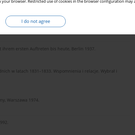
 your browser. Restricted use of cookies in the browser configuration may a
 „Rocznik Mazurski” 2003, t. 7.
I do not agree
 ihrem ersten Auftreten bis heute, Berlin 1937.
nich w latach 1831–1833. Wspomnienia i relacje. Wybrał i
yny, Warszawa 1974.
1992.