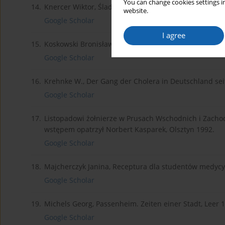
You can change cookies settings in
14.
Knercer Wiktor, Ślady na ziemi – pasymskie cmentarze,
website.
Google Scholar
I agree
15.
Koskowski Bronisław, Receptura, Warszawa 1946.
Google Scholar
16.
Krehnke W., Der Gang der Cholera in Deutschland seit
Google Scholar
17.
Listopadowi żołnierze w Prusach Wschodnich i Zachod
wstępem opatrzył Norbert Kasparek, Olsztyn 1992.
Google Scholar
18.
Majcherczyk Janina, Receptura dla studentów medyc
Google Scholar
19.
Michels Georg, Passenheim. Zeiten einer Stadt, Leer 
Google Scholar