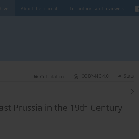
hive
About the Journal
For authors and reviewers
CC BY-NC 4.0
Stats
Get citation
ast Prussia in the 19th Century