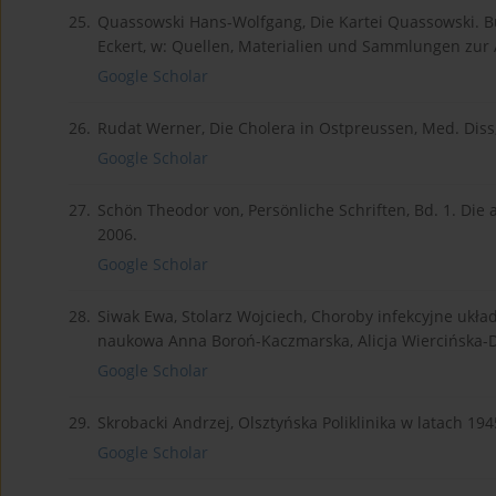
25.
Quassowski Hans-Wolfgang, Die Kartei Quassowski. 
Eckert, w: Quellen, Materialien und Sammlungen zur 
Google Scholar
26.
Rudat Werner, Die Cholera in Ostpreussen, Med. Diss
Google Scholar
27.
Schön Theodor von, Persönliche Schriften, Bd. 1. Di
2006.
Google Scholar
28.
Siwak Ewa, Stolarz Wojciech, Choroby infekcyjne ukł
naukowa Anna Boroń-Kaczmarska, Alicja Wiercińska-
Google Scholar
29.
Skrobacki Andrzej, Olsztyńska Poliklinika w latach 1
Google Scholar